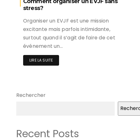
Comment organiser un EVJF sans
stress?
Organiser un EVJF est une mission
excitante mais parfois intimidante,
surtout quand il s’agit de faire de cet
événement un…
LIRE LA SUITE
Rechercher
Recher
Recent Posts