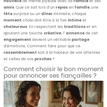
nouvelle
de même joyeuse avec sa
famille
et ses
amis
. Que ce soit lors d’un
repas
en
famille
, une
fête
surprise ou un
dîner
intimiste, chaque
moment
choisi doit être à la fois
intime
et
chaleureux
. En respectant les
traditions
et en
ajoutant une touche
créative
, l’
annonce
de cet
engagement
devient un véritable
partage
d’émotions. Comment faire pour que ce
rassemblement
soit à la hauteur de vos attentes
et celles de vos
proches
?
Comment choisir le bon moment
pour annoncer ses fiançailles ?