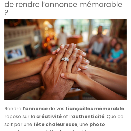
de rendre l’annonce mémorable
?
Rendre l’
annonce
de vos
fiançailles
mémorable
repose sur la
créativité
et l’
authenticité
. Que ce
soit par une
fête
chaleureuse
, une
photo