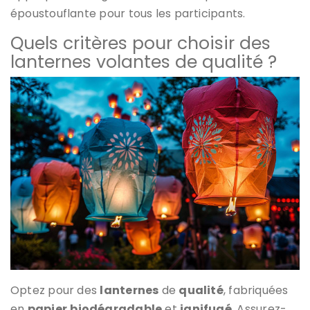
époustouflante pour tous les participants.
Quels critères pour choisir des
lanternes volantes de qualité ?
Optez pour des
lanternes
de
qualité
, fabriquées
en
papier
biodégradable
et
ignifugé
. Assurez-