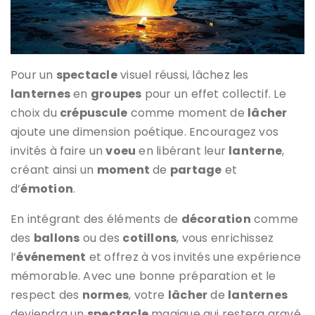
Pour un
spectacle
visuel réussi, lâchez les
lanternes
en
groupes
pour un effet collectif. Le
choix du
crépuscule
comme moment de
lâcher
ajoute une dimension poétique. Encouragez vos
invités à faire un
voeu
en libérant leur
lanterne
,
créant ainsi un
moment
de
partage
et
d’
émotion
.
En intégrant des éléments de
décoration
comme
des
ballons
ou des
cotillons
, vous enrichissez
l’
événement
et offrez à vos invités une expérience
mémorable. Avec une bonne préparation et le
respect des
normes
, votre
lâcher
de
lanternes
deviendra un
spectacle
magique qui restera gravé