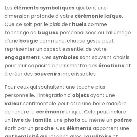
Les
éléments
symboliques
ajoutent une
dimension profonde à votre
cérémonie
laïque
.
Que ce soit par le biais de
rituels
comme
l’échange de
bagues
personnalisées ou l’allumage
d’une
bougie
commune, chaque geste peut
représenter un aspect essentiel de votre
engagement
. Ces
symboles
sont souvent choisis
pour leur capacité à transmettre des
émotions
et
à créer des
souvenirs
impérissables.
Pour ceux qui souhaitent une touche plus
personnelle, l’intégration d’
objets
ayant une
valeur
sentimentale peut être une belle manière
de rendre la
cérémonie
unique. Cela peut inclure
un
livre
de
famille
, une
photo
ou même un
poème
écrit par un
proche
. Ces
éléments
apportent une
authenticité
qui résonne avec l’
auditoire
et