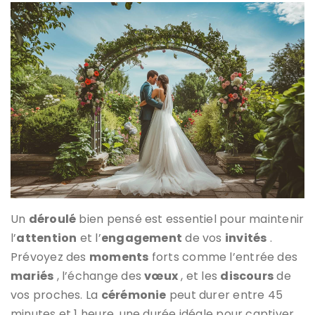
Un
déroulé
bien pensé est essentiel pour maintenir
l’
attention
et l’
engagement
de vos
invités
.
Prévoyez des
moments
forts comme l’entrée des
mariés
, l’échange des
vœux
, et les
discours
de
vos proches. La
cérémonie
peut durer entre 45
minutes et 1 heure, une durée idéale pour captiver