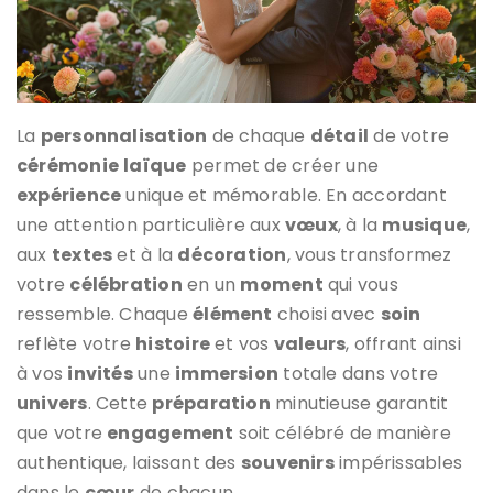
La
personnalisation
de chaque
détail
de votre
cérémonie
laïque
permet de créer une
expérience
unique et mémorable. En accordant
une attention particulière aux
vœux
, à la
musique
,
aux
textes
et à la
décoration
, vous transformez
votre
célébration
en un
moment
qui vous
ressemble. Chaque
élément
choisi avec
soin
reflète votre
histoire
et vos
valeurs
, offrant ainsi
à vos
invités
une
immersion
totale dans votre
univers
. Cette
préparation
minutieuse garantit
que votre
engagement
soit célébré de manière
authentique, laissant des
souvenirs
impérissables
dans le
cœur
de chacun.