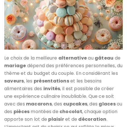
Le choix de la meilleure
alternative
au
gâteau
de
mariage
dépend des préférences personnelles, du
thème et du budget du couple. En considérant les
saveurs
, les
présentations
et les besoins
alimentaires des
invités
, il est possible de créer
une expérience culinaire inoubliable. Que ce soit
avec des
macarons
, des
cupcakes
, des
glaces
ou
des
pièces
montées de
chocolat
, chaque option
apporte son lot de
plaisir
et de
décoration
.
L’important est de choisir ce qui reflète le mieux